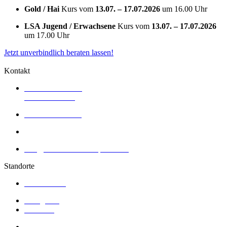
Gold / Hai
Kurs vom
13.07. – 17.07.2026
um 16.00 Uhr
LSA Jugend / Erwachsene
Kurs vom
13.07. – 17.07.2026
um 17.00 Uhr
Jetzt unverbindlich beraten lassen!
Kontakt
Im Lorsbachtal 46,
65719 Hofheim
+49 6192 291966
+49 6192 9333 866
info@schwimmschule-prasler.de
Standorte
Bad Homburg
Königstein
Frankfurt
Wiesbaden